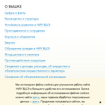
О ВЫШКЕ
ОБ
Цифры и факты
Ли
Руководство и структура
Дов
Устойчивое развитие в НИУ ВШЭ
Ол
Преподаватели и сотрудники
При
Корпуса и общежития
Вы
Закупки
При
Обращения граждан в НИУ ВШЭ
Ас
Фонд целевого капитала
До
Противодействие коррупции
Цен
Сведения о доходах, расходах, об имуществе и
Би
обязательствах имущественного характера
Об
Сведения об образовательной организации
Обр
Людям с ограниченными возможностями здоровья
Мы используем файлы cookies для улучшения работы сайта
Единая платежная страница
НИУ ВШЭ и большего удобства его использования. Более
подробную информацию об использовании файлов cookies
Работа в Вышке
можно найти
здесь
, наши правила обработки персональных
данных –
здесь
. Продолжая пользоваться сайтом, вы
✖