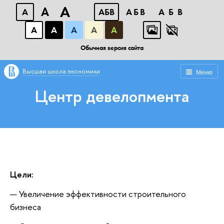
A
A
A
АБВ
АБВ
АБВ
А
А
А
А
А
Обычная версия сайта
Высшая школа экономики
Меню
Центр девелопмента
Цели:
Увеличение эффективности строительного
бизнеса